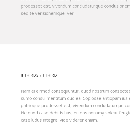
prodesset est, vivendum concludaturque conclusione
sed te verisionemque veri.
II THIRDS / I THIRD
Nam ei eirmod consequuntur, quod nostrum consectetue
sumo consul mentitum duo ea. Copiosae antiopam ius ea
patrioque prodesset est, vivendum concludaturque con
Ne quod case debitis has, eu eos nonumy soleat feugia
case ludus integre, vide viderer eniam.