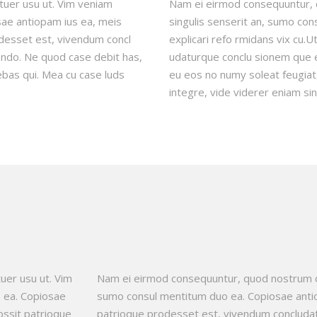
uer usu ut. Vim veniam
Nam ei eirmod consequuntur, 
sae antiopam ius ea, meis
singulis senserit an, sumo con
odesset est, vivendum concl
explicari refo rmidans vix cu.
endo. Ne quod case debit has,
udaturque conclu sionem que e
ebas qui. Mea cu case luds
eu eos no numy soleat feugiat
integre, vide viderer eniam sin
er usu ut. Vim
Nam ei eirmod consequuntur, quod nostrum co
o ea. Copiosae
sumo consul mentitum duo ea. Copiosae antiop
ossit patrioque
patrioque prodesset est, vivendum concludat