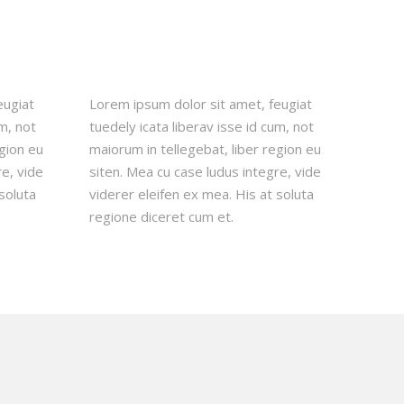
eugiat
Lorem ipsum dolor sit amet, feugiat
um, not
tuedely icata liberav isse id cum, not
egion eu
maiorum in tellegebat, liber region eu
re, vide
siten. Mea cu case ludus integre, vide
soluta
viderer eleifen ex mea. His at soluta
regione diceret cum et.