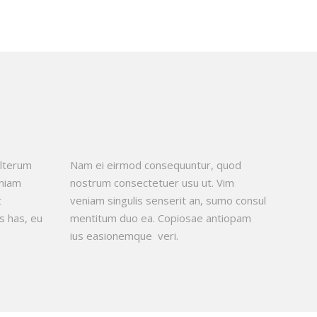
alterum
Nam ei eirmod consequuntur, quod
eniam
nostrum consectetuer usu ut. Vim
t
veniam singulis senserit an, sumo consul
s has, eu
mentitum duo ea. Copiosae antiopam
ius easionemque veri.