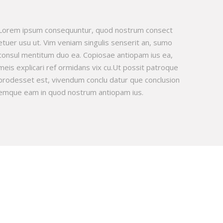
Lorem ipsum consequuntur, quod nostrum consect
etuer usu ut. Vim veniam singulis senserit an, sumo
consul mentitum duo ea. Copiosae antiopam ius ea,
meis explicari ref ormidans vix cu.Ut possit patroque
prodesset est, vivendum conclu datur que conclusion
emque eam in quod nostrum antiopam ius.