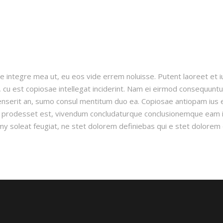
e integre mea ut, eu eos vide errem noluisse. Putent laoreet et i
, cu est copiosae intellegat inciderint. Nam ei eirmod consequun
senserit an, sumo consul mentitum duo ea. Copiosae antiopam ius ea
 prodesset est, vivendum concludaturque conclusionemque eam in.
y soleat feugiat, ne stet dolorem definiebas qui e stet dolorem 