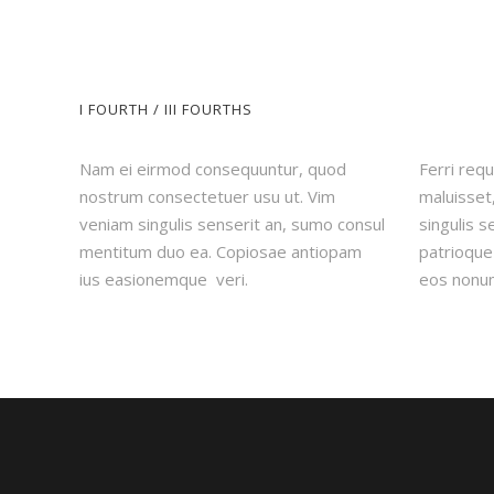
I FOURTH / III FOURTHS
Nam ei eirmod consequuntur, quod
Ferri requ
nostrum consectetuer usu ut. Vim
maluisset
veniam singulis senserit an, sumo consul
singulis 
mentitum duo ea. Copiosae antiopam
patrioque
ius easionemque veri.
eos nonum