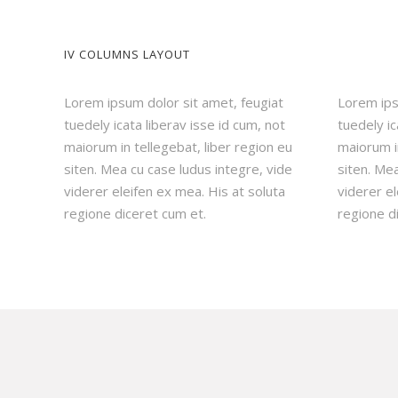
IV COLUMNS LAYOUT
Lorem ipsum dolor sit amet, feugiat
Lorem ips
tuedely icata liberav isse id cum, not
tuedely ic
maiorum in tellegebat, liber region eu
maiorum in
siten. Mea cu case ludus integre, vide
siten. Mea
viderer eleifen ex mea. His at soluta
viderer el
regione diceret cum et.
regione d