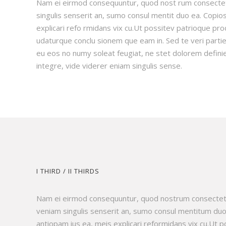
Nam ei eirmod consequuntur, quod nost rum consectet
singulis senserit an, sumo consul mentit duo ea. Copio
explicari refo rmidans vix cu.Ut possitev patrioque pr
udaturque conclu sionem que eam in. Sed te veri parti
eu eos no numy soleat feugiat, ne stet dolorem defini
integre, vide viderer eniam singulis sense.
I THIRD / II THIRDS
Nam ei eirmod consequuntur, quod nostrum consectetu
veniam singulis senserit an, sumo consul mentitum du
antiopam ius ea, meis explicari reformidans vix cu.Ut p