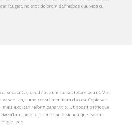
at feugiat, ne stet dolorem definiebas qui. Mea cu
consequuntur, quod nostrum consectetuer usu ut. Vim
s senserit an, sumo consul mentitum duo ea. Copiosae
, meis explicari reformidans vix cu.Ut possit patrioque
 vivendum concludaturque conclusionemque eam in
nemque veri.