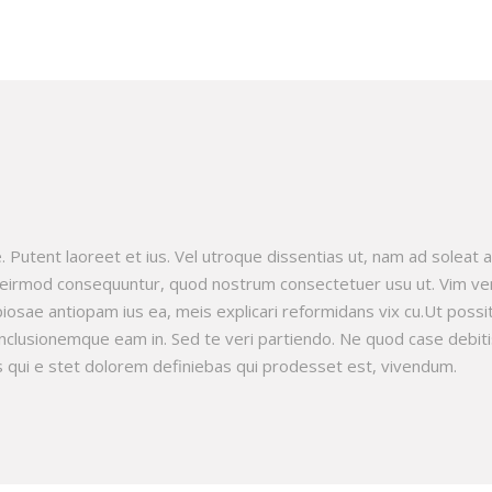
. Putent laoreet et ius. Vel utroque dissentias ut, nam ad soleat 
 ei eirmod consequuntur, quod nostrum consectetuer usu ut. Vim v
iosae antiopam ius ea, meis explicari reformidans vix cu.Ut possi
clusionemque eam in. Sed te veri partiendo. Ne quod case debiti
 qui e stet dolorem definiebas qui prodesset est, vivendum.