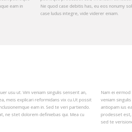
mque eam in
Ne quod case debitis has, eu eos nonumy sole
case ludus integre, vide viderer eniam.
r usu ut. Vim veniam singulis senserit an,
Nam ei eirmod 
, meis explicari reformidans vix cu.Ut possit
veniam singuli
clusionemque eam in. Sed te veri partiendo.
antiopam ius ea
t, ne stet dolorem definiebas qui. Mea cu
prodesset est,
sed te verisio