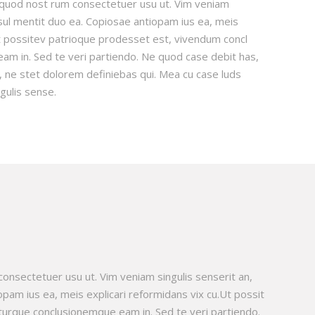
quod nost rum consectetuer usu ut. Vim veniam
sul mentit duo ea. Copiosae antiopam ius ea, meis
Ut possitev patrioque prodesset est, vivendum concl
am in. Sed te veri partiendo. Ne quod case debit has,
, ne stet dolorem definiebas qui. Mea cu case luds
gulis sense.
nsectetuer usu ut. Vim veniam singulis senserit an,
am ius ea, meis explicari reformidans vix cu.Ut possit
urque conclusionemque eam in. Sed te veri partiendo.