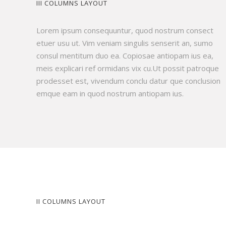
III COLUMNS LAYOUT
Lorem ipsum consequuntur, quod nostrum consect
etuer usu ut. Vim veniam singulis senserit an, sumo
consul mentitum duo ea. Copiosae antiopam ius ea,
meis explicari ref ormidans vix cu.Ut possit patroque
prodesset est, vivendum conclu datur que conclusion
emque eam in quod nostrum antiopam ius.
II COLUMNS LAYOUT