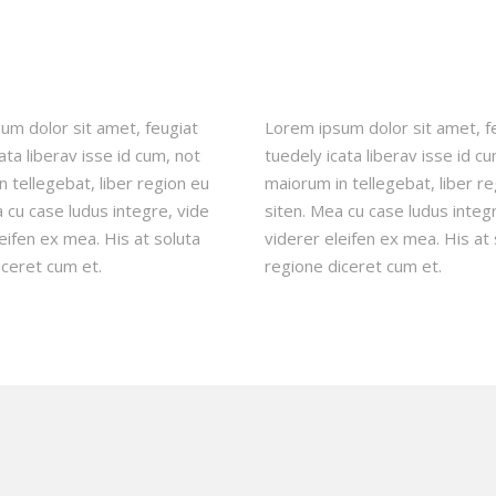
um dolor sit amet, feugiat
Lorem ipsum dolor sit amet, f
ata liberav isse id cum, not
tuedely icata liberav isse id c
 tellegebat, liber region eu
maiorum in tellegebat, liber r
 cu case ludus integre, vide
siten. Mea cu case ludus integ
eifen ex mea. His at soluta
viderer eleifen ex mea. His at 
iceret cum et.
regione diceret cum et.