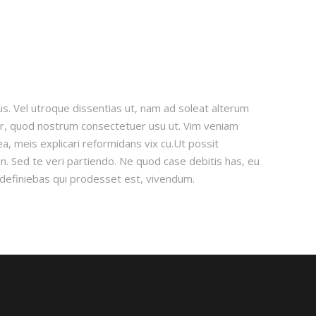
us. Vel utroque dissentias ut, nam ad soleat alterum
tur, quod nostrum consectetuer usu ut. Vim veniam
, meis explicari reformidans vix cu.Ut possit
 Sed te veri partiendo. Ne quod case debitis has, eu
definiebas qui prodesset est, vivendum.